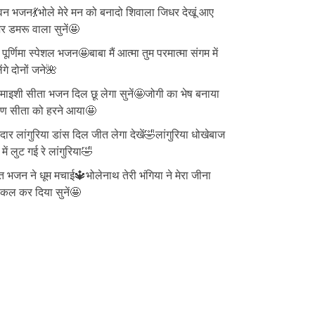
न भजन💃भोले मेरे मन को बनादो शिवाला जिधर देखूं आए
 डमरू वाला सुनें🤩
ु पूर्णिमा स्पेशल भजन🤩बाबा मैं आत्मा तुम परमात्मा संगम में
ेंगे दोनों जने🌺
ाइशी सीता भजन दिल छू लेगा सुनें🤩जोगी का भेष बनाया
वण सीता को हरने आया🤩
दार लांगुरिया डांस दिल जीत लेगा देखें🤣लांगुरिया धोखेबाज
 में लुट गई रे लांगुरिया🤣
त भजन ने धूम मचाई🔱भोलेनाथ तेरी भंगिया ने मेरा जीना
्किल कर दिया सुनें🤩