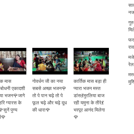
साव
नजर
गुर
मिल
फरम
रा
मजे
रेल
मस्
तिक मास
गोवर्धन जी का नया
कार्तिक मास बड़ा ही
मुश
्रबोधनी एकादशी
सबसे अच्छा भजन🌹
प्यारा भजन मस्त
या भजन🌹जागे
तो पे पान चढ़े तो पे
डांस💃मुरलिया बाज
हरि ग्यारस के
फूल चढ़े और चढ़े दूध
रही यमुना के तीरे💃
सुनें पुण्य
की धारा🌹
भरपूर आनंद मिलेगा
ें🌹
🌹