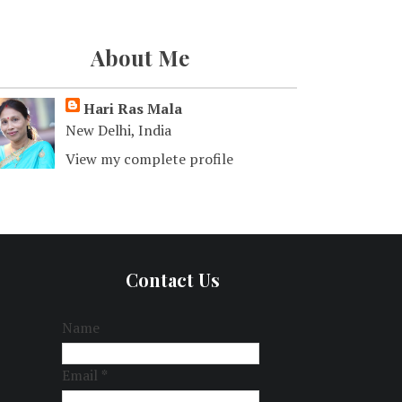
About Me
Hari Ras Mala
New Delhi, India
View my complete profile
Contact Us
Name
Email
*