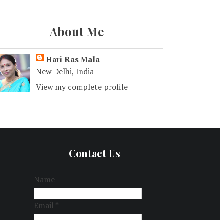
About Me
Hari Ras Mala
New Delhi, India
View my complete profile
Contact Us
Name
Email
*