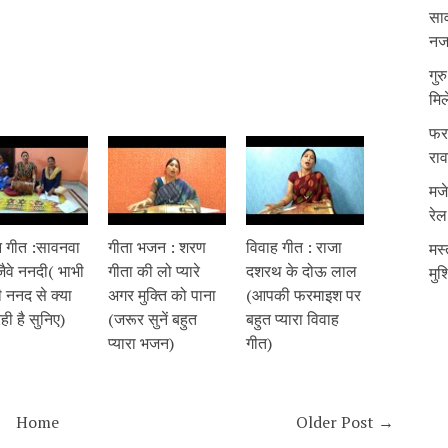
साव
नजर
गुर
मिल
फरम
रा
मजे
रेल
 गीत :सावनवा
गीता भजन : शरण
विवाह गीत : राजा
मस्
जैवे ननदी( भाभी
गीता की लो प्यारे
दशरथ के दोऊ लाल
मुश
 ननद से क्या
अगर मुक्ति को पाना
(आपकी फरमाइश पर
ी है सुनिए)
(जरूर सुनें बहुत
बहुत प्यारा विवाह
प्यारा भजन)
गीत)
Home
Older Post →