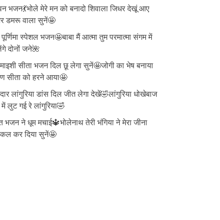
न भजन💃भोले मेरे मन को बनादो शिवाला जिधर देखूं आए
 डमरू वाला सुनें🤩
ु पूर्णिमा स्पेशल भजन🤩बाबा मैं आत्मा तुम परमात्मा संगम में
ेंगे दोनों जने🌺
ाइशी सीता भजन दिल छू लेगा सुनें🤩जोगी का भेष बनाया
वण सीता को हरने आया🤩
दार लांगुरिया डांस दिल जीत लेगा देखें🤣लांगुरिया धोखेबाज
 में लुट गई रे लांगुरिया🤣
त भजन ने धूम मचाई🔱भोलेनाथ तेरी भंगिया ने मेरा जीना
्किल कर दिया सुनें🤩