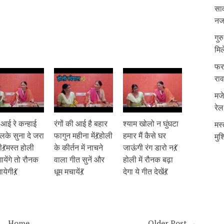
साव
नजर
गुर
मिल
फरम
रा
मजे
रेल
 आई रे कन्हाई
रंगों की आई है बहार
श्याम खोलो न घुंघटा
मस्
लके सुना दे जरा
फागुन महीना में💃होली
हमार मैं कैसे घर
मुश
री💃मस्त होली
के कीर्तन में नाचने
जाऊंगी रंग डारो न💃
ायेंगे तो रौनक
वाला गीत सुनें और
होली में रौनक बढ़ा
ायेगी💃
धूम मचायें💃
देगा ये गीत देखें💃
Home
Older Post →