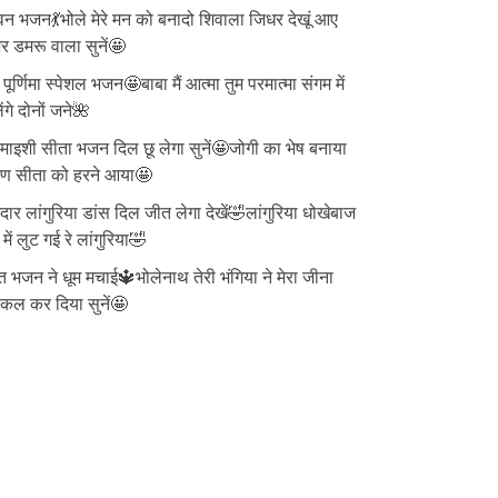
न भजन💃भोले मेरे मन को बनादो शिवाला जिधर देखूं आए
 डमरू वाला सुनें🤩
ु पूर्णिमा स्पेशल भजन🤩बाबा मैं आत्मा तुम परमात्मा संगम में
ेंगे दोनों जने🌺
ाइशी सीता भजन दिल छू लेगा सुनें🤩जोगी का भेष बनाया
वण सीता को हरने आया🤩
दार लांगुरिया डांस दिल जीत लेगा देखें🤣लांगुरिया धोखेबाज
 में लुट गई रे लांगुरिया🤣
त भजन ने धूम मचाई🔱भोलेनाथ तेरी भंगिया ने मेरा जीना
्किल कर दिया सुनें🤩