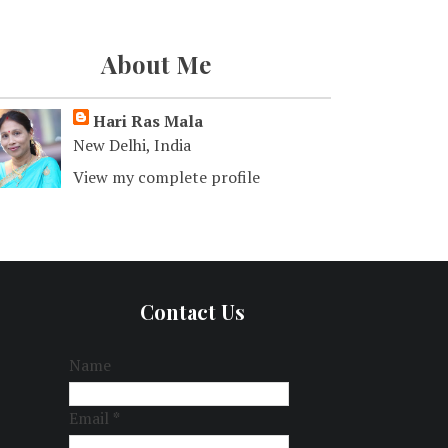
About Me
Hari Ras Mala
New Delhi, India
View my complete profile
Contact Us
Name
Email
*