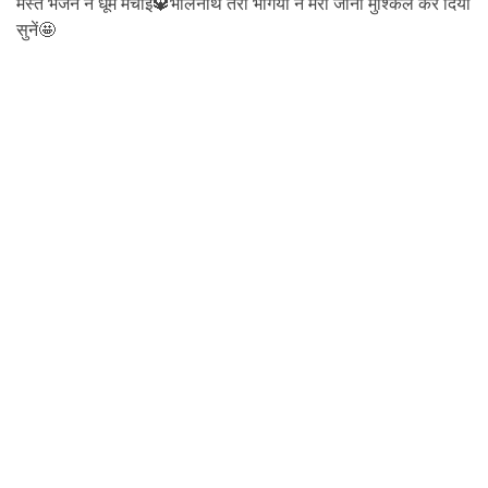
मस्त भजन ने धूम मचाई🔱भोलेनाथ तेरी भंगिया ने मेरा जीना मुश्किल कर दिया
सुनें🤩