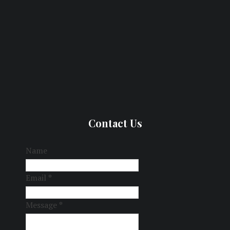
Contact Us
Name
Email
*
Message
*