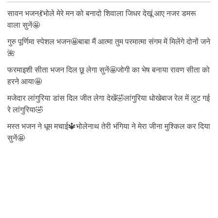
सावन भजन💃भोले मेरे मन को बनादो शिवाला जिधर देखूं आए नजर डमरू
वाला सुनें🤩
गुरु पूर्णिमा स्पेशल भजन🤩बाबा मैं आत्मा तुम परमात्मा संगम में मिलेंगे दोनों जने
🌺
फरमाइशी सीता भजन दिल छू लेगा सुनें🤩जोगी का भेष बनाया रावण सीता को
हरने आया🤩
मजेदार लांगुरिया डांस दिल जीत लेगा देखें🤣लांगुरिया धोखेबाज रेल में लुट गई
रे लांगुरिया🤣
मस्त भजन ने धूम मचाई🔱भोलेनाथ तेरी भंगिया ने मेरा जीना मुश्किल कर दिया
सुनें🤩