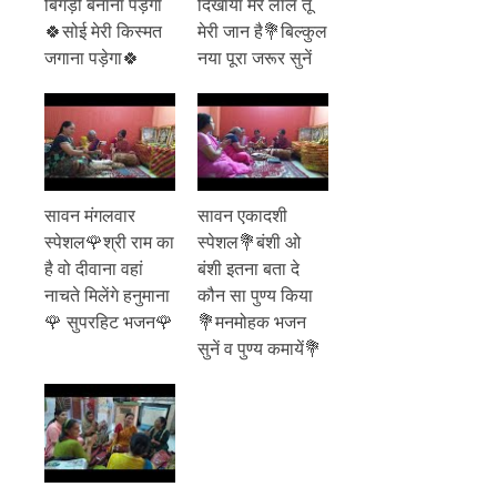
बिगड़ी बनाना पड़ेगा
दिखाया मेरे लाल तू
🍀सोई मेरी किस्मत
मेरी जान है💐बिल्कुल
जगाना पड़ेगा🍀
नया पूरा जरूर सुनें
सावन मंगलवार
सावन एकादशी
स्पेशल🌹श्री राम का
स्पेशल💐बंशी ओ
है वो दीवाना वहां
बंशी इतना बता दे
नाचते मिलेंगे हनुमाना
कौन सा पुण्य किया
🌹 सुपरहिट भजन🌹
💐मनमोहक भजन
सुनें व पुण्य कमायें💐