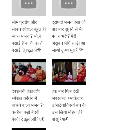
सोम प्रदोष और
द्रोपदी भजन ऐसा जो
सावन स्पेशल बहुत ही
बार बार सुनने से भी
प्यारा भजन🌹भोले
मन न भरे🌹मेरी
बसाई है काशी काशी
अंसुवन भींगे साड़ी आ
बसाई त्रिशूल पे🌹
जाओ कृष्ण मुरारी🌹
देवशयनी एकादशी
एक बार फिर देखें
स्पेशल कीर्तन में
जबरदस्त धमाकेदार
नाचने वाला भजन🌹
डांस💃नागिनयां बन के
कन्हैया बड़ो बेदर्दी
डस लियो मोहन तेरी
बेदर्दी रे झूम लीजिए💃
बांसुरिया💃