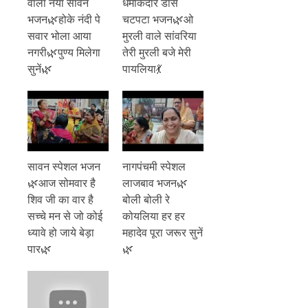
वाला नया सावन
धमाकेदार डांस
भजन🌿होके नंदी पे
चटपटा भजन🌿ओ
सवार भोला आया
मुरली वाले सांवरिया
नगरी🌿पुण्य मिलेगा
तेरी मुरली बजे मेरी
सुनें🌿
पायलिया💃
सावन स्पेशल भजन
नागपंचमी स्पेशल
🌿आज सोमवार है
लाजबाव भजन🌿
शिव जी का वार है
बोली बोली रे
सच्चे मन से जो कोई
कोयलिया हर हर
ध्यावे हो जाये बेड़ा
महादेव पूरा जरूर सुनें
पार🌿
🌿