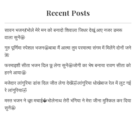
Recent Posts
सावन भजन💃भोले मेरे मन को बनादो शिवाला जिधर देखूं आए नजर डमरू
वाला सुनें🤩
गुरु पूर्णिमा स्पेशल भजन🤩बाबा मैं आत्मा तुम परमात्मा संगम में मिलेंगे दोनों जने
🌺
फरमाइशी सीता भजन दिल छू लेगा सुनें🤩जोगी का भेष बनाया रावण सीता को
हरने आया🤩
मजेदार लांगुरिया डांस दिल जीत लेगा देखें🤣लांगुरिया धोखेबाज रेल में लुट गई
रे लांगुरिया🤣
मस्त भजन ने धूम मचाई🔱भोलेनाथ तेरी भंगिया ने मेरा जीना मुश्किल कर दिया
सुनें🤩