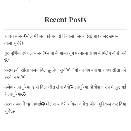
Recent Posts
सावन भजन💃भोले मेरे मन को बनादो शिवाला जिधर देखूं आए नजर डमरू
वाला सुनें🤩
गुरु पूर्णिमा स्पेशल भजन🤩बाबा मैं आत्मा तुम परमात्मा संगम में मिलेंगे दोनों जने
🌺
फरमाइशी सीता भजन दिल छू लेगा सुनें🤩जोगी का भेष बनाया रावण सीता को
हरने आया🤩
मजेदार लांगुरिया डांस दिल जीत लेगा देखें🤣लांगुरिया धोखेबाज रेल में लुट गई
रे लांगुरिया🤣
मस्त भजन ने धूम मचाई🔱भोलेनाथ तेरी भंगिया ने मेरा जीना मुश्किल कर दिया
सुनें🤩