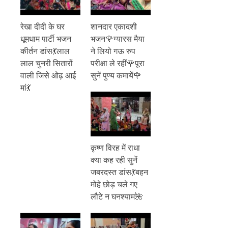
रेखा दीदी के घर
शानदार एकादशी
धूमधाम पार्टी भजन
भजन🌹ग्यारस मैया
कीर्तन डांस💃लाल
ने लियो गऊ रुप
लाल चुनरी सितारों
परीक्षा ले रहीं🌹पूरा
वाली जिसे ओढ़ आई
सुनें पुण्य कमायें🌹
मां💃
कृष्ण विरह में राधा
क्या कह रही सुनें
जबरदस्त डांस💃बहन
मोहे छोड़ चले गए
लौटे न घनश्याम🌺