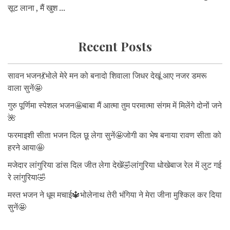
सूट लाना , मैं खुश ...
Recent Posts
सावन भजन💃भोले मेरे मन को बनादो शिवाला जिधर देखूं आए नजर डमरू
वाला सुनें🤩
गुरु पूर्णिमा स्पेशल भजन🤩बाबा मैं आत्मा तुम परमात्मा संगम में मिलेंगे दोनों जने
🌺
फरमाइशी सीता भजन दिल छू लेगा सुनें🤩जोगी का भेष बनाया रावण सीता को
हरने आया🤩
मजेदार लांगुरिया डांस दिल जीत लेगा देखें🤣लांगुरिया धोखेबाज रेल में लुट गई
रे लांगुरिया🤣
मस्त भजन ने धूम मचाई🔱भोलेनाथ तेरी भंगिया ने मेरा जीना मुश्किल कर दिया
सुनें🤩