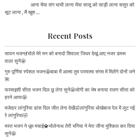
आना भैया संग भाभी लाना भैया सासू को साड़ी लाना ससुर को
सूट लाना , मैं खुश ...
Recent Posts
सावन भजन💃भोले मेरे मन को बनादो शिवाला जिधर देखूं आए नजर डमरू
वाला सुनें🤩
गुरु पूर्णिमा स्पेशल भजन🤩बाबा मैं आत्मा तुम परमात्मा संगम में मिलेंगे दोनों जने
🌺
फरमाइशी सीता भजन दिल छू लेगा सुनें🤩जोगी का भेष बनाया रावण सीता को
हरने आया🤩
मजेदार लांगुरिया डांस दिल जीत लेगा देखें🤣लांगुरिया धोखेबाज रेल में लुट गई
रे लांगुरिया🤣
मस्त भजन ने धूम मचाई🔱भोलेनाथ तेरी भंगिया ने मेरा जीना मुश्किल कर दिया
सुनें🤩