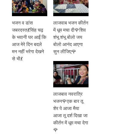
भजन व डांस
लाजवाब भजन कीर्तन
जबरदस्त💃सिंह चढ़
में धूम मचा दी🌹शिव
के भवानी घर आईं कि
शंभू शंभू बोलो जय
आज मेरे दिन बदले
बोलो आनंद आएगा
मन नहीं भरेगा देखने
सुन लीजिए🌹
से भी💃
लाजबाव नवरात्रि
भजन🌹एक बार तू
शेर पे आजा मैया
आजा तू दर्श दिखा जा
कीर्तन में धूम मचा देगा
🌹