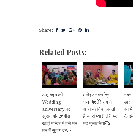
Share:
Related Posts:
अंशू बहन की
मनोहर नवरात्रि
नवरा
Wedding
भजन🥰तेरे संग में
डांस
aniversary पर
साथ बहनियां लगती
रंग मे
सुहाग गीत🎉गौरा
हैं प्यारी प्यारी तेरी मंद
के अं
खडी़ं मन्दिर में हंसे मन
मंद मुस्कनिया🥰
मन में सुहाग वर🎉