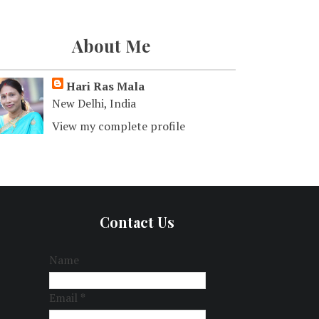
About Me
Hari Ras Mala
New Delhi, India
View my complete profile
Contact Us
Name
Email
*