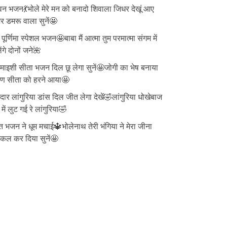
न भजन💃भोले मेरे मन को बनादो शिवाला जिधर देखूं आए
 डमरू वाला सुनें🤩
ु पूर्णिमा स्पेशल भजन🤩बाबा मैं आत्मा तुम परमात्मा संगम में
ेंगे दोनों जने🌺
ाइशी सीता भजन दिल छू लेगा सुनें🤩जोगी का भेष बनाया
वण सीता को हरने आया🤩
दार लांगुरिया डांस दिल जीत लेगा देखें🤣लांगुरिया धोखेबाज
 में लुट गई रे लांगुरिया🤣
त भजन ने धूम मचाई🔱भोलेनाथ तेरी भंगिया ने मेरा जीना
्किल कर दिया सुनें🤩