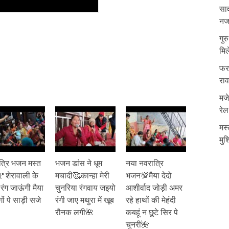
साव
नजर
गुर
मिल
फरम
रा
मजे
रेल
मस्
मुश
त्रि भजन मस्त
भजन डांस ने धूम
नया नवरात्रि
🚩शेरावाली के
मचादी🥰कान्हा मेरी
भजन💯मैया देदो
ं रंग जाऊंगी मैया
चुनरिया रंगवाय जइयो
आशीर्वाद जोड़ी अमर
गों पे साड़ी सजे
रंगी जाए मथुरा में खूब
रहे हाथों की मेहंदी
रौनक लगी🌺
कबहूं न छूटे सिर पे
चुनरी🌺