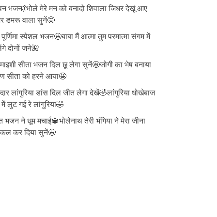
न भजन💃भोले मेरे मन को बनादो शिवाला जिधर देखूं आए
 डमरू वाला सुनें🤩
ु पूर्णिमा स्पेशल भजन🤩बाबा मैं आत्मा तुम परमात्मा संगम में
ेंगे दोनों जने🌺
ाइशी सीता भजन दिल छू लेगा सुनें🤩जोगी का भेष बनाया
वण सीता को हरने आया🤩
दार लांगुरिया डांस दिल जीत लेगा देखें🤣लांगुरिया धोखेबाज
 में लुट गई रे लांगुरिया🤣
त भजन ने धूम मचाई🔱भोलेनाथ तेरी भंगिया ने मेरा जीना
्किल कर दिया सुनें🤩