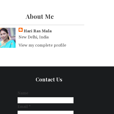
About Me
Hari Ras Mala
New Delhi, India
View my complete profile
Contact Us
Name
Email
*