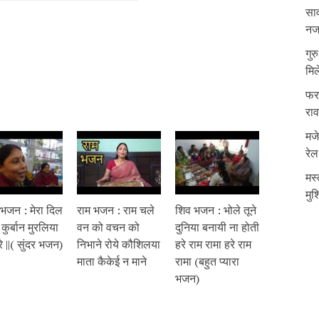
साव
नजर
गुर
मिल
फरम
रा
मजे
रेल
मस्
मुश
 भजन : मेरा दिल
राम भजन : राम चले
शिव भजन : भोले तूने
 कुर्बान मुरलिया
वन को वचन को
दुनिया बनायी ना होती
रे ||( सुंदर भजन)
निभाने रोये कौशिलया
हरे राम रामा हरे राम
माता कैकेई न माने
रामा (बहुत प्यारा
भजन)