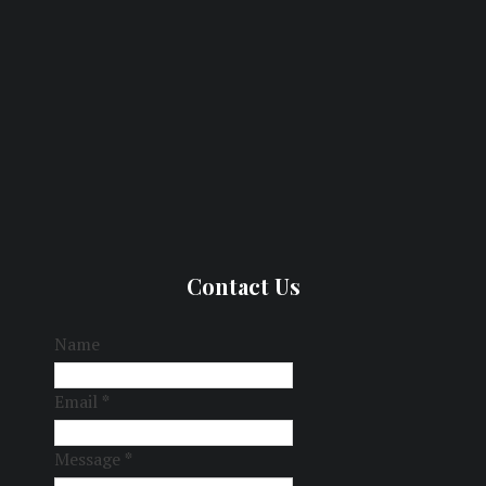
Contact Us
Name
Email
*
Message
*