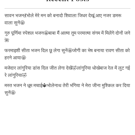
सावन भजन💃भोले मेरे मन को बनादो शिवाला जिधर देखूं आए नजर डमरू
वाला सुनें🤩
गुरु पूर्णिमा स्पेशल भजन🤩बाबा मैं आत्मा तुम परमात्मा संगम में मिलेंगे दोनों जने
🌺
फरमाइशी सीता भजन दिल छू लेगा सुनें🤩जोगी का भेष बनाया रावण सीता को
हरने आया🤩
मजेदार लांगुरिया डांस दिल जीत लेगा देखें🤣लांगुरिया धोखेबाज रेल में लुट गई
रे लांगुरिया🤣
मस्त भजन ने धूम मचाई🔱भोलेनाथ तेरी भंगिया ने मेरा जीना मुश्किल कर दिया
सुनें🤩