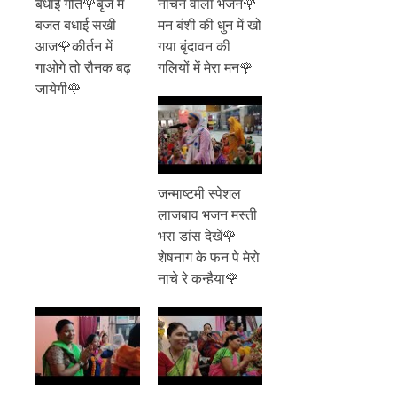
बधाई गीत🌹बृज में
नाचने वाला भजन🌹
बजत बधाई सखी
मन बंशी की धुन में खो
आज🌹कीर्तन में
गया बृंदावन की
गाओगे तो रौनक बढ़
गलियों में मेरा मन🌹
जायेगी🌹
जन्माष्टमी स्पेशल
लाजबाव भजन मस्ती
भरा डांस देखें🌹
शेषनाग के फन पे मेरो
नाचे रे कन्हैया🌹