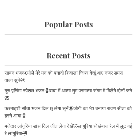
Popular Posts
Recent Posts
सावन भजन💃भोले मेरे मन को बनादो शिवाला जिधर देखूं आए नजर डमरू
वाला सुनें🤩
गुरु पूर्णिमा स्पेशल भजन🤩बाबा मैं आत्मा तुम परमात्मा संगम में मिलेंगे दोनों जने
🌺
फरमाइशी सीता भजन दिल छू लेगा सुनें🤩जोगी का भेष बनाया रावण सीता को
हरने आया🤩
मजेदार लांगुरिया डांस दिल जीत लेगा देखें🤣लांगुरिया धोखेबाज रेल में लुट गई
रे लांगुरिया🤣