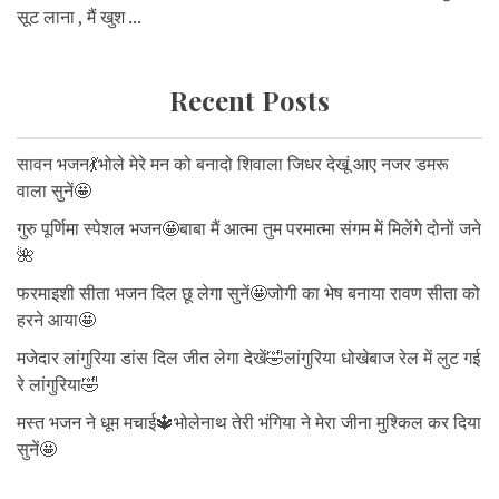
सूट लाना , मैं खुश ...
Recent Posts
सावन भजन💃भोले मेरे मन को बनादो शिवाला जिधर देखूं आए नजर डमरू
वाला सुनें🤩
गुरु पूर्णिमा स्पेशल भजन🤩बाबा मैं आत्मा तुम परमात्मा संगम में मिलेंगे दोनों जने
🌺
फरमाइशी सीता भजन दिल छू लेगा सुनें🤩जोगी का भेष बनाया रावण सीता को
हरने आया🤩
मजेदार लांगुरिया डांस दिल जीत लेगा देखें🤣लांगुरिया धोखेबाज रेल में लुट गई
रे लांगुरिया🤣
मस्त भजन ने धूम मचाई🔱भोलेनाथ तेरी भंगिया ने मेरा जीना मुश्किल कर दिया
सुनें🤩