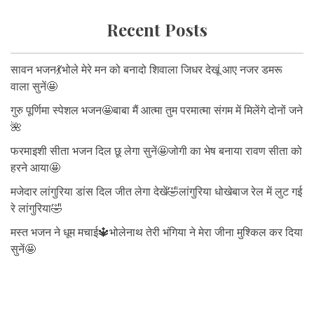
Recent Posts
सावन भजन💃भोले मेरे मन को बनादो शिवाला जिधर देखूं आए नजर डमरू
वाला सुनें🤩
गुरु पूर्णिमा स्पेशल भजन🤩बाबा मैं आत्मा तुम परमात्मा संगम में मिलेंगे दोनों जने
🌺
फरमाइशी सीता भजन दिल छू लेगा सुनें🤩जोगी का भेष बनाया रावण सीता को
हरने आया🤩
मजेदार लांगुरिया डांस दिल जीत लेगा देखें🤣लांगुरिया धोखेबाज रेल में लुट गई
रे लांगुरिया🤣
मस्त भजन ने धूम मचाई🔱भोलेनाथ तेरी भंगिया ने मेरा जीना मुश्किल कर दिया
सुनें🤩