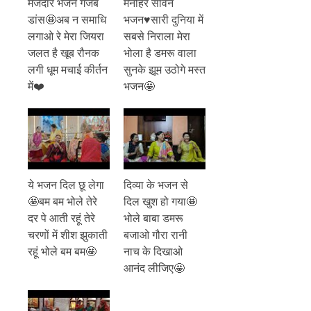
मजेदार भजन गजब
मनोहर सावन
डांस🤩अब न समाधि
भजन♥️सारी दुनिया में
लगाओ रे मेरा जियरा
सबसे निराला मेरा
जलत है खूब रौनक
भोला है डमरू वाला
लगी धूम मचाई कीर्तन
सुनके झूम उठोगे मस्त
में❤️
भजन🤩
ये भजन दिल छू लेगा
दिव्या के भजन से
🤩बम बम भोले तेरे
दिल खुश हो गया🤩
दर पे आती रहूं तेरे
भोले बाबा डमरू
चरणों में शीश झुकाती
बजाओ गौरा रानी
रहूं भोले बम बम🤩
नाच के दिखाओ
आनंद लीजिए🤩