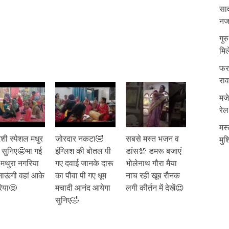
साव
नजर
गुर
मिल
फरम
रा
मजे
रेल
मस्
शी स्पेशल मधुर
जोरदार नकटा🤣
सबसे मस्त भजन व
मुश
सुनिए🤩भा गई
इंग्लिश की बोतल पी
डांस💯 डमरू बजाएं
ें मथुरा नगरिया
गए दवाई जानके दारू
भोलेनाथ गौरा मैया
ाऊंगी वहां आके
का पौवा पी गए धूम
नाच रहीं खूब रौनक
रिया🤩
मचादी आनंद आयेगा
लगी कीर्तन में देखें😍
सुनिए🤣