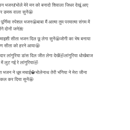
न भजन💃भोले मेरे मन को बनादो शिवाला जिधर देखूं आए
 डमरू वाला सुनें🤩
ु पूर्णिमा स्पेशल भजन🤩बाबा मैं आत्मा तुम परमात्मा संगम में
ेंगे दोनों जने🌺
ाइशी सीता भजन दिल छू लेगा सुनें🤩जोगी का भेष बनाया
वण सीता को हरने आया🤩
दार लांगुरिया डांस दिल जीत लेगा देखें🤣लांगुरिया धोखेबाज
 में लुट गई रे लांगुरिया🤣
त भजन ने धूम मचाई🔱भोलेनाथ तेरी भंगिया ने मेरा जीना
्किल कर दिया सुनें🤩