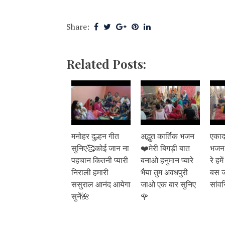
Share:
Related Posts:
मनोहर दुल्हन गीत
अद्भुत कार्तिक भजन
एकाद
सुनिए🥰कोई जान ना
❤️मेरी बिगड़ी बात
भजन 
पहचान कितनी प्यारी
बनाओ हनुमान प्यारे
रे हम
निराली हमारी
भैया तुम अवधपुरी
बस ज
ससुराल आनंद आयेगा
जाओ एक बार सुनिए
सांव
सुनें🌺
🌹