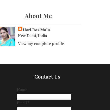
About Me
Hari Ras Mala
New Delhi, India
View my complete profile
Contact Us
Name
Email
*