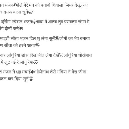
न भजन💃भोले मेरे मन को बनादो शिवाला जिधर देखूं आए
 डमरू वाला सुनें🤩
ु पूर्णिमा स्पेशल भजन🤩बाबा मैं आत्मा तुम परमात्मा संगम में
ेंगे दोनों जने🌺
ाइशी सीता भजन दिल छू लेगा सुनें🤩जोगी का भेष बनाया
वण सीता को हरने आया🤩
दार लांगुरिया डांस दिल जीत लेगा देखें🤣लांगुरिया धोखेबाज
 में लुट गई रे लांगुरिया🤣
त भजन ने धूम मचाई🔱भोलेनाथ तेरी भंगिया ने मेरा जीना
्किल कर दिया सुनें🤩