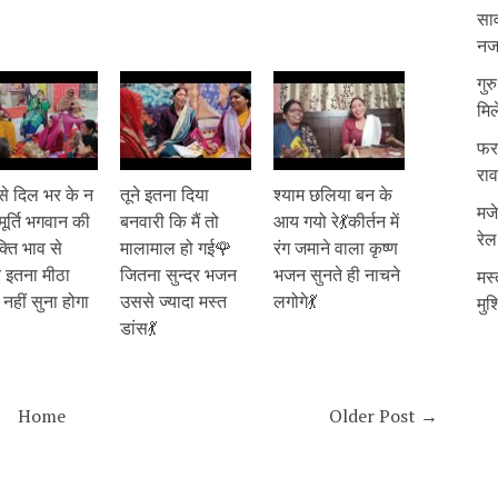
साव
नजर
गुर
मिल
फरम
रा
से दिल भर के न
तूने इतना दिया
श्याम छलिया बन के
मजे
मूर्ति भगवान की
बनवारी कि मैं तो
आय गयो रे💃कीर्तन में
रेल
्ति भाव से
मालामाल हो गई🌹
रंग जमाने वाला कृष्ण
र इतना मीठा
जितना सुन्दर भजन
भजन सुनते ही नाचने
मस्
नहीं सुना होगा
उससे ज्यादा मस्त
लगोगे💃
मुश
डांस💃
Home
Older Post →