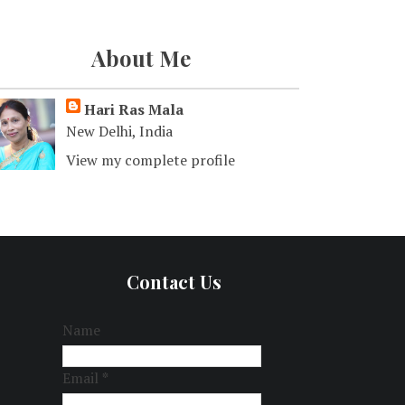
About Me
Hari Ras Mala
New Delhi, India
View my complete profile
Contact Us
Name
Email
*