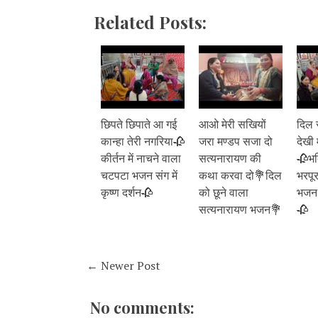
Related Posts:
छिपते छिपाते आ गई
आओ मेरी सखियों
दिल 
कान्हा तेरी नगरिया🥀
जरा मण्डप सजा दो
देखी 
कीर्तन में नाचने वाला
सत्यनारायण की
🥀भक
चटपटा भजन संग में
कथा करवा दो💐दिल
भरपू
कृष्ण दर्शन🥀
को छूने वाला
भजन 
सत्यनारायण भजन💐
🥀
← Newer Post
No comments: