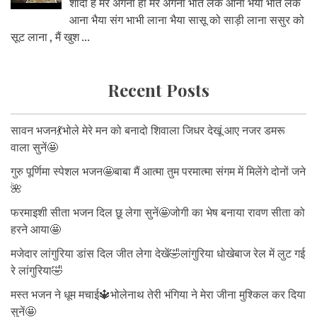
शादी है मेरे अंगना हां मेरे अंगना भात लेके आना भैया भात लेके
आना भैया संग भाभी लाना भैया सासू को साड़ी लाना ससुर को
सूट लाना , मैं खुश ...
Recent Posts
सावन भजन💃भोले मेरे मन को बनादो शिवाला जिधर देखूं आए नजर डमरू
वाला सुनें🤩
गुरु पूर्णिमा स्पेशल भजन🤩बाबा मैं आत्मा तुम परमात्मा संगम में मिलेंगे दोनों जने
🌺
फरमाइशी सीता भजन दिल छू लेगा सुनें🤩जोगी का भेष बनाया रावण सीता को
हरने आया🤩
मजेदार लांगुरिया डांस दिल जीत लेगा देखें🤣लांगुरिया धोखेबाज रेल में लुट गई
रे लांगुरिया🤣
मस्त भजन ने धूम मचाई🔱भोलेनाथ तेरी भंगिया ने मेरा जीना मुश्किल कर दिया
सुनें🤩