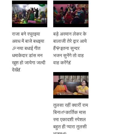
राजा बने रघुरइया
बड़े अरमान लेकर के
अवध में बाजे बधइया
बालाजी तेरे द्वार आये
🎉नया बधाई गीत
हैं🌹इतना सुन्दर
धमाकेदार डांस मन
भजन सुनेंगे तो वाह
खुश हो जायेगा जल्दी
वाह करेंगे💃
देखें💃
तुलसा रहीं क्वारीं राम
बिना🌱कार्तिक मास
रमा एकादशी स्पेशल
बहुत ही प्यारा तुलसी
भजन🌱