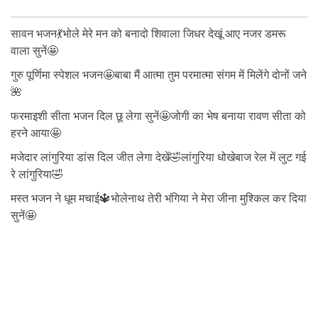
सावन भजन💃भोले मेरे मन को बनादो शिवाला जिधर देखूं आए नजर डमरू
वाला सुनें🤩
गुरु पूर्णिमा स्पेशल भजन🤩बाबा मैं आत्मा तुम परमात्मा संगम में मिलेंगे दोनों जने
🌺
फरमाइशी सीता भजन दिल छू लेगा सुनें🤩जोगी का भेष बनाया रावण सीता को
हरने आया🤩
मजेदार लांगुरिया डांस दिल जीत लेगा देखें🤣लांगुरिया धोखेबाज रेल में लुट गई
रे लांगुरिया🤣
मस्त भजन ने धूम मचाई🔱भोलेनाथ तेरी भंगिया ने मेरा जीना मुश्किल कर दिया
सुनें🤩