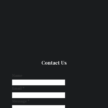
Contact Us
Name
Email
*
Message
*