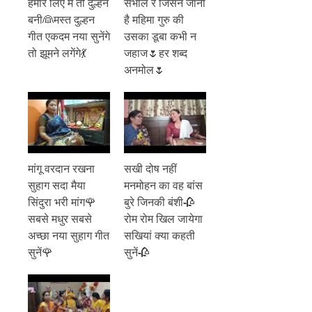
हमारे लिए मैं तो दुल्हन
संभाल रे जिसने जानी
बनी👰मस्त दुल्हन
है महिमा गुरु की
गीत एकदम नया सुनेंगे
उसका डूबा कभी न
तो झूमने लगेंगे💃
जहाज🌷हर शब्द
अनमोल🌷
मांगू वरदान रखना
सखी दोष नहीं
सुहाग सदा मैया
मनमोहन का वह बांस
सिंदुरा भरी मांग🌹
बुरे जिनकी बंशी🥀
सबसे मधुर सबसे
रोम रोम खिल जायेगा
अच्छा नया सुहाग गीत
सखियां क्या कहती
सुनें🌹
सुनें🥀