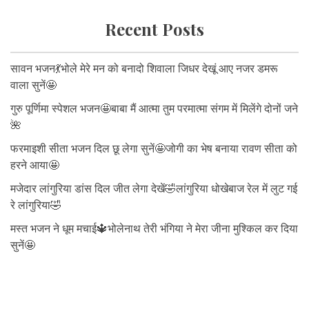
Recent Posts
सावन भजन💃भोले मेरे मन को बनादो शिवाला जिधर देखूं आए नजर डमरू
वाला सुनें🤩
गुरु पूर्णिमा स्पेशल भजन🤩बाबा मैं आत्मा तुम परमात्मा संगम में मिलेंगे दोनों जने
🌺
फरमाइशी सीता भजन दिल छू लेगा सुनें🤩जोगी का भेष बनाया रावण सीता को
हरने आया🤩
मजेदार लांगुरिया डांस दिल जीत लेगा देखें🤣लांगुरिया धोखेबाज रेल में लुट गई
रे लांगुरिया🤣
मस्त भजन ने धूम मचाई🔱भोलेनाथ तेरी भंगिया ने मेरा जीना मुश्किल कर दिया
सुनें🤩