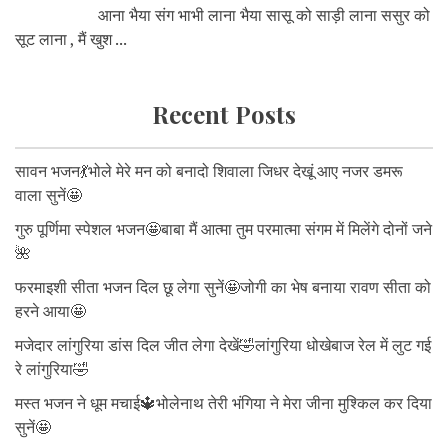
आना भैया संग भाभी लाना भैया सासू को साड़ी लाना ससुर को
सूट लाना , मैं खुश ...
Recent Posts
सावन भजन💃भोले मेरे मन को बनादो शिवाला जिधर देखूं आए नजर डमरू
वाला सुनें🤩
गुरु पूर्णिमा स्पेशल भजन🤩बाबा मैं आत्मा तुम परमात्मा संगम में मिलेंगे दोनों जने
🌺
फरमाइशी सीता भजन दिल छू लेगा सुनें🤩जोगी का भेष बनाया रावण सीता को
हरने आया🤩
मजेदार लांगुरिया डांस दिल जीत लेगा देखें🤣लांगुरिया धोखेबाज रेल में लुट गई
रे लांगुरिया🤣
मस्त भजन ने धूम मचाई🔱भोलेनाथ तेरी भंगिया ने मेरा जीना मुश्किल कर दिया
सुनें🤩