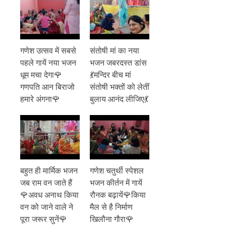
गणेश उत्सव में सबसे
संतोषी मां का नया
पहले गायें नया भजन
भजन जबरदस्त डांस
धूम मचा देगा🌹
💃मन्दिर बीच मां
गणपति आन बिराजो
संतोषी भक्तों को लेतीं
हमारे अंगना🌹
बुलाय आनंद लीजिए💃
बहुत ही मार्मिक भजन
गणेश चतुर्थी स्पेशल
जब राम वन जाते हैं
भजन कीर्तन में गायें
🌹अवध अनाथ किया
रौनक बढ़ायें🌹किया
वन को जाने वाले ने
मैल से है निर्माण
पूरा जरूर सुनें🌹
खिलौना गौरा🌹