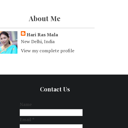
About Me
Hari Ras Mala
New Delhi, India
View my complete profile
Contact Us
Name
Email
*