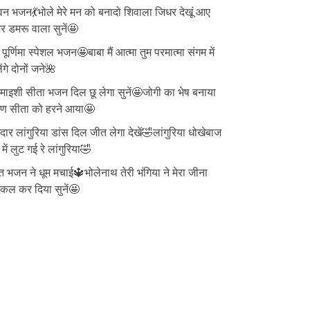
न भजन💃भोले मेरे मन को बनादो शिवाला जिधर देखूं आए
 डमरू वाला सुनें🤩
ु पूर्णिमा स्पेशल भजन🤩बाबा मैं आत्मा तुम परमात्मा संगम में
ेंगे दोनों जने🌺
ाइशी सीता भजन दिल छू लेगा सुनें🤩जोगी का भेष बनाया
वण सीता को हरने आया🤩
दार लांगुरिया डांस दिल जीत लेगा देखें🤣लांगुरिया धोखेबाज
 में लुट गई रे लांगुरिया🤣
त भजन ने धूम मचाई🔱भोलेनाथ तेरी भंगिया ने मेरा जीना
्किल कर दिया सुनें🤩