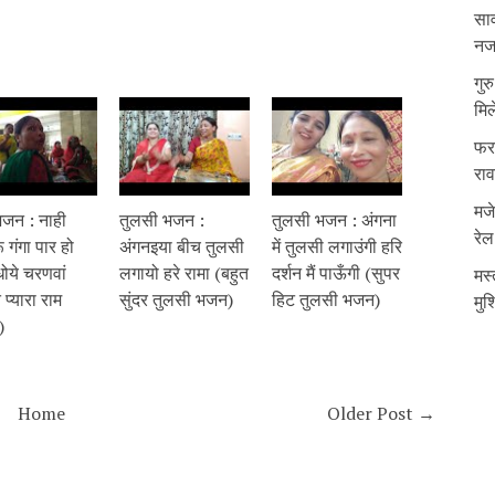
साव
नजर
गुर
मिल
फरम
रा
मजे
भजन : नाही
तुलसी भजन :
तुलसी भजन : अंगना
रेल
ं गंगा पार हो
अंगनइया बीच तुलसी
में तुलसी लगाउंगी हरि
ोये चरणवां
लगायो हरे रामा (बहुत
दर्शन मैं पाऊँगी (सुपर
मस्
 प्यारा राम
सुंदर तुलसी भजन)
हिट तुलसी भजन)
मुश
)
Home
Older Post →