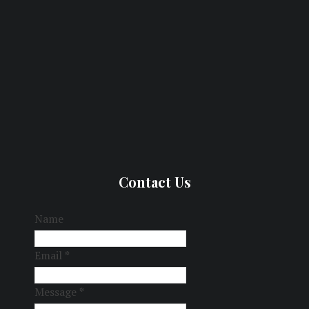
Contact Us
Name
Email
*
Message
*