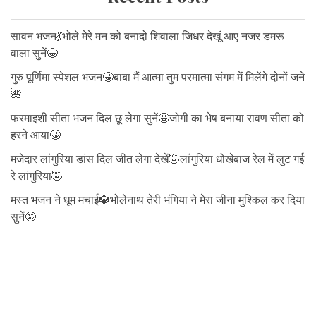
सावन भजन💃भोले मेरे मन को बनादो शिवाला जिधर देखूं आए नजर डमरू
वाला सुनें🤩
गुरु पूर्णिमा स्पेशल भजन🤩बाबा मैं आत्मा तुम परमात्मा संगम में मिलेंगे दोनों जने
🌺
फरमाइशी सीता भजन दिल छू लेगा सुनें🤩जोगी का भेष बनाया रावण सीता को
हरने आया🤩
मजेदार लांगुरिया डांस दिल जीत लेगा देखें🤣लांगुरिया धोखेबाज रेल में लुट गई
रे लांगुरिया🤣
मस्त भजन ने धूम मचाई🔱भोलेनाथ तेरी भंगिया ने मेरा जीना मुश्किल कर दिया
सुनें🤩