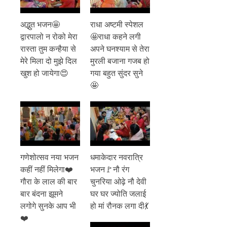
अद्भुत भजन🤩
राधा अष्टमी स्पेशल
द्वारपालो न रोको मेरा
🤩राधा कहने लगी
रास्ता तुम कन्हैया से
अपने घनश्याम से तेरा
मेरे मिला दो मुझे दिल
मुरली बजाना गजब हो
खुश हो जायेगा😍
गया बहुत सुंदर सुने
🤩
गणेशोत्सव नया भजन
धमाकेदार नवरात्रि
कहीं नहीं मिलेगा❤️
भजन🚩नौ रंग
गौरा के लाल की बार
चुनरिया ओढ़े नौ देवी
बार बंदना झूमने
घर घर ज्योति जलाई
लगोगे सुनके आप भी
हो मां रौनक लगा दी💃
❤️