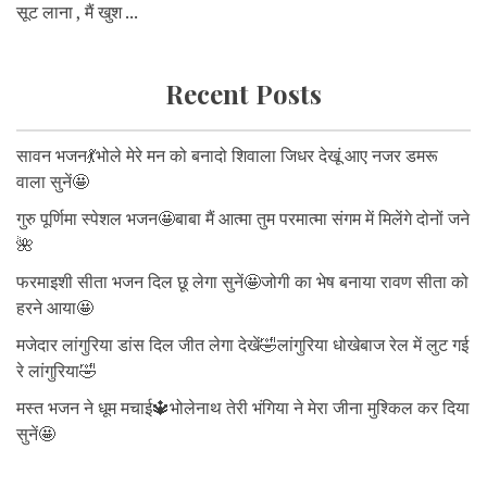
सूट लाना , मैं खुश ...
Recent Posts
सावन भजन💃भोले मेरे मन को बनादो शिवाला जिधर देखूं आए नजर डमरू
वाला सुनें🤩
गुरु पूर्णिमा स्पेशल भजन🤩बाबा मैं आत्मा तुम परमात्मा संगम में मिलेंगे दोनों जने
🌺
फरमाइशी सीता भजन दिल छू लेगा सुनें🤩जोगी का भेष बनाया रावण सीता को
हरने आया🤩
मजेदार लांगुरिया डांस दिल जीत लेगा देखें🤣लांगुरिया धोखेबाज रेल में लुट गई
रे लांगुरिया🤣
मस्त भजन ने धूम मचाई🔱भोलेनाथ तेरी भंगिया ने मेरा जीना मुश्किल कर दिया
सुनें🤩