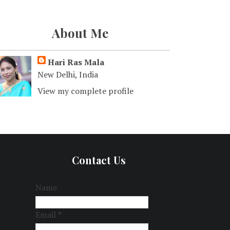
About Me
Hari Ras Mala
New Delhi, India
View my complete profile
Contact Us
Name
Email
*