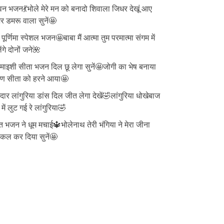
न भजन💃भोले मेरे मन को बनादो शिवाला जिधर देखूं आए
 डमरू वाला सुनें🤩
ु पूर्णिमा स्पेशल भजन🤩बाबा मैं आत्मा तुम परमात्मा संगम में
ेंगे दोनों जने🌺
ाइशी सीता भजन दिल छू लेगा सुनें🤩जोगी का भेष बनाया
वण सीता को हरने आया🤩
दार लांगुरिया डांस दिल जीत लेगा देखें🤣लांगुरिया धोखेबाज
 में लुट गई रे लांगुरिया🤣
त भजन ने धूम मचाई🔱भोलेनाथ तेरी भंगिया ने मेरा जीना
्किल कर दिया सुनें🤩