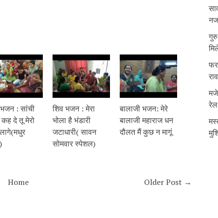
साव
नजर
गुर
मिल
फरम
रा
मजे
रेल
 भजन : सांची
शिव भजन : मेरा
बालाजी भजन: मेरे
 कह दे तू मेरो
भोला है भंडारी
बालाजी महाराज धन
मस्
लागे(मधुर
जटाधारी( सावन
दौलत मैं कुछ न मागूं
मुश
)
सोमवार स्पेशल)
Home
Older Post →