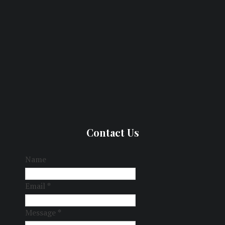
Contact Us
Name
Email
*
Message
*