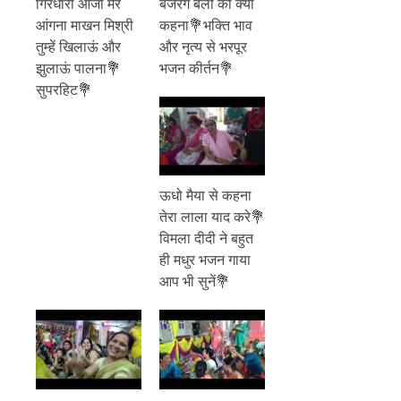
गिरधारी आजा मेरे
बजरंग बली का क्या
आंगना माखन मिश्री
कहना💐भक्ति भाव
तुम्हें खिलाऊं और
और नृत्य से भरपूर
झुलाऊं पालना💐
भजन कीर्तन💐
सुपरहिट💐
ऊधो मैया से कहना
तेरा लाला याद करे💐
विमला दीदी ने बहुत
ही मधुर भजन गाया
आप भी सुनें💐