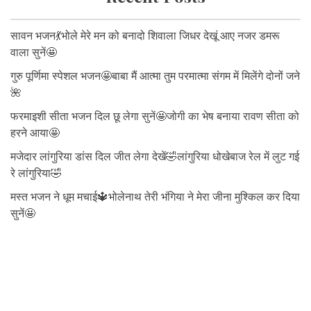
सावन भजन💃भोले मेरे मन को बनादो शिवाला जिधर देखूं आए नजर डमरू
वाला सुनें🤩
गुरु पूर्णिमा स्पेशल भजन🤩बाबा मैं आत्मा तुम परमात्मा संगम में मिलेंगे दोनों जने
🌺
फरमाइशी सीता भजन दिल छू लेगा सुनें🤩जोगी का भेष बनाया रावण सीता को
हरने आया🤩
मजेदार लांगुरिया डांस दिल जीत लेगा देखें🤣लांगुरिया धोखेबाज रेल में लुट गई
रे लांगुरिया🤣
मस्त भजन ने धूम मचाई🔱भोलेनाथ तेरी भंगिया ने मेरा जीना मुश्किल कर दिया
सुनें🤩