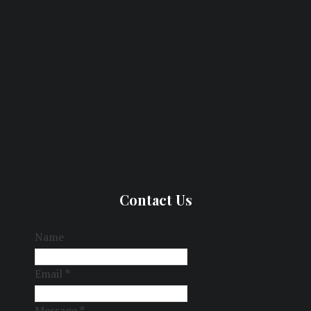
Contact Us
Name
Email
*
Message
*