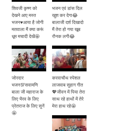
शिवजी कृष्ण को
भजन एवं डांस दिल
देखने आए मस्त
खुश कर देगा😂
भजन♥️आया है जोगी
बालाजी दर्श दिखादो
मतवाला मैं क्या करूं
मैं तेरा हो गया खूब
धूम मचादी देखें🤩
रौनक लगी😂
जोरदार
करवाचौथ स्पेशल
भजन💯सवामणि
लाजवाब सुहाग गीत
बाला जी महाराज के
💖जीवन में पिया तेरा
लिए भैरव के लिए
साथ रहे हाथों में तेरे
प्रेतराज के लिए सुनें
मेरा हाथ रहे🤩
🤩