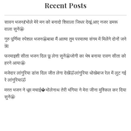
Recent Posts
सावन भजन💃भोले मेरे मन को बनादो शिवाला जिधर देखूं आए नजर डमरू
वाला सुनें🤩
गुरु पूर्णिमा स्पेशल भजन🤩बाबा मैं आत्मा तुम परमात्मा संगम में मिलेंगे दोनों जने
🌺
फरमाइशी सीता भजन दिल छू लेगा सुनें🤩जोगी का भेष बनाया रावण सीता को
हरने आया🤩
मजेदार लांगुरिया डांस दिल जीत लेगा देखें🤣लांगुरिया धोखेबाज रेल में लुट गई
रे लांगुरिया🤣
मस्त भजन ने धूम मचाई🔱भोलेनाथ तेरी भंगिया ने मेरा जीना मुश्किल कर दिया
सुनें🤩