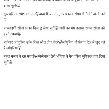
वाला सुनें🤩
गुरु पूर्णिमा स्पेशल भजन🤩बाबा मैं आत्मा तुम परमात्मा संगम में मिलेंगे दोनों जने
🌺
फरमाइशी सीता भजन दिल छू लेगा सुनें🤩जोगी का भेष बनाया रावण सीता को
हरने आया🤩
मजेदार लांगुरिया डांस दिल जीत लेगा देखें🤣लांगुरिया धोखेबाज रेल में लुट गई
रे लांगुरिया🤣
मस्त भजन ने धूम मचाई🔱भोलेनाथ तेरी भंगिया ने मेरा जीना मुश्किल कर दिया
सुनें🤩