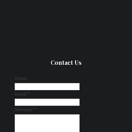
Contact Us
Name
Email
*
Message
*