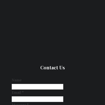
Contact Us
Name
Email
*
Message
*