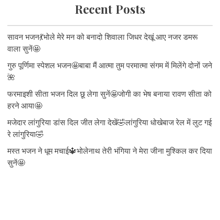
Recent Posts
सावन भजन💃भोले मेरे मन को बनादो शिवाला जिधर देखूं आए नजर डमरू
वाला सुनें🤩
गुरु पूर्णिमा स्पेशल भजन🤩बाबा मैं आत्मा तुम परमात्मा संगम में मिलेंगे दोनों जने
🌺
फरमाइशी सीता भजन दिल छू लेगा सुनें🤩जोगी का भेष बनाया रावण सीता को
हरने आया🤩
मजेदार लांगुरिया डांस दिल जीत लेगा देखें🤣लांगुरिया धोखेबाज रेल में लुट गई
रे लांगुरिया🤣
मस्त भजन ने धूम मचाई🔱भोलेनाथ तेरी भंगिया ने मेरा जीना मुश्किल कर दिया
सुनें🤩