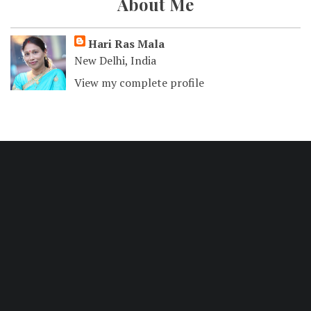
About Me
Hari Ras Mala
New Delhi, India
View my complete profile