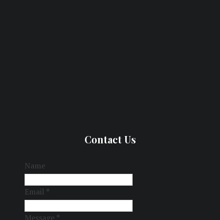
Contact Us
Name
Email
*
Message
*