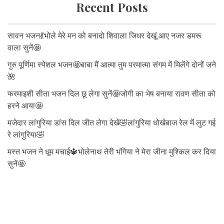
Recent Posts
सावन भजन💃भोले मेरे मन को बनादो शिवाला जिधर देखूं आए नजर डमरू
वाला सुनें🤩
गुरु पूर्णिमा स्पेशल भजन🤩बाबा मैं आत्मा तुम परमात्मा संगम में मिलेंगे दोनों जने
🌺
फरमाइशी सीता भजन दिल छू लेगा सुनें🤩जोगी का भेष बनाया रावण सीता को
हरने आया🤩
मजेदार लांगुरिया डांस दिल जीत लेगा देखें🤣लांगुरिया धोखेबाज रेल में लुट गई
रे लांगुरिया🤣
मस्त भजन ने धूम मचाई🔱भोलेनाथ तेरी भंगिया ने मेरा जीना मुश्किल कर दिया
सुनें🤩