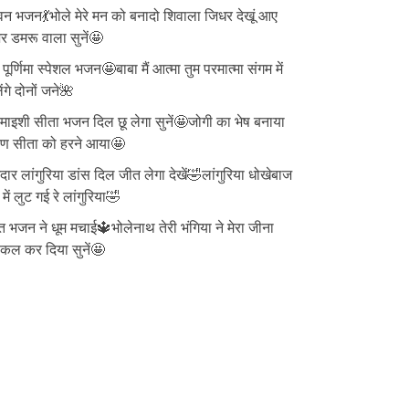
न भजन💃भोले मेरे मन को बनादो शिवाला जिधर देखूं आए
 डमरू वाला सुनें🤩
ु पूर्णिमा स्पेशल भजन🤩बाबा मैं आत्मा तुम परमात्मा संगम में
ेंगे दोनों जने🌺
ाइशी सीता भजन दिल छू लेगा सुनें🤩जोगी का भेष बनाया
वण सीता को हरने आया🤩
दार लांगुरिया डांस दिल जीत लेगा देखें🤣लांगुरिया धोखेबाज
 में लुट गई रे लांगुरिया🤣
त भजन ने धूम मचाई🔱भोलेनाथ तेरी भंगिया ने मेरा जीना
्किल कर दिया सुनें🤩