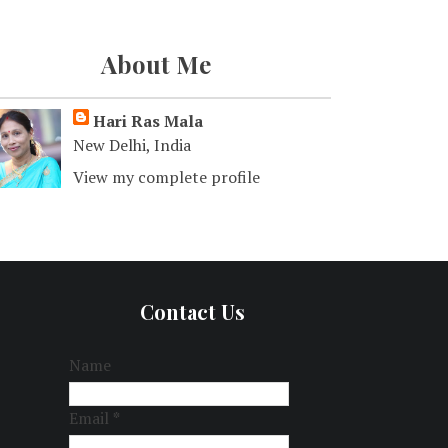
About Me
Hari Ras Mala
New Delhi, India
View my complete profile
Contact Us
Name
Email
*