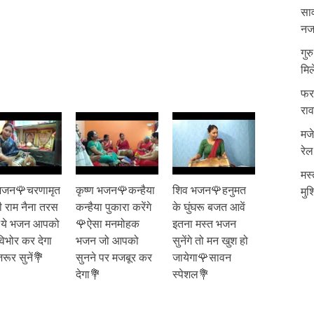
साव
नजर
गुर
मिल
फरम
रा
मजे
रेल
मस्
भजन🌹चरणामृत
कृष्ण भजन🌹कन्हैया
शिव भजन🌹हनुमत
मुश
गी राम नैना तरस
कन्हैया पुकारा करेंगे
के घुंघरू बजत आवें
ये भजन आपको
🌹ऐसा मनमोहक
इतना मस्त भजन
विभोर कर देगा
भजन जो आपको
सुनेंगे तो मन खुश हो
जरूर सुनें💐
सुनने पर मजबूर कर
जायेगा🌹सावन
देगा💐
स्पेशल💐