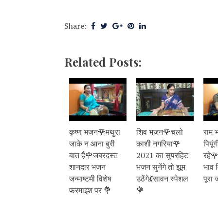
Share:
Related Posts:
कृष्ण भजन🌹मथुरा
शिव भजन🌹चलो
राम 
जाके न आना बुरी
काशी नगरिया🌹
पियूं
बात है🌹जबरदस्त
2021 का सुपरहिट
रहे
शानदार भजन
भजन सुनेंगे तो झूम
भाव 
जन्माष्टमी विशेष
उठेंगे💃सावन स्पेशल
पूरा 
फरमाइश पर 💐
💐